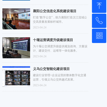
设了11个业务子系统。平台实现应用系统即
ꁸ
插即用，公私混合云架构，为智慧公交保驾
护航。
襄阳公交信息化系统建设项目
打造“数字公交”，助力襄阳打造汉江流域公
ꂅ
回到顶部
交高质量发展标杆城市。
2023-04-24
ꀥ
400-6962-656
十堰运营调度升级建设项目
为十堰公交调度升级提供规划咨询、方案设
微信扫一扫
计、建设交付、运维等一体化服务。
2023-04-24
义乌公交智能化建设项目
建设行业管理+企业运营的整体数字化交通
运营，引领义乌公交跨越式发展。
2023-04-24