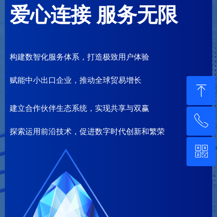
爱心连接 服务无限
构建数智化服务体系，打造极致用户体验
赋能中小出口企业，推动全球贸易增长
ꁸ
建立合作伙伴生态系统，实现共享与双赢
ꂅ
回到顶部
探索运用前沿技术，促进数字时代创新和繁荣
ꀥ
400-6962-656
微信扫一扫