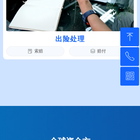
ꁸ
出险处理
索赔
赔付
ꂓ
ꀹ
ꂅ
回到顶部
ꀥ
400-6962-656
微信扫一扫