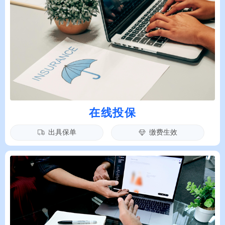
在线投保
出具保单
缴费生效
ꄉ
ꁐ