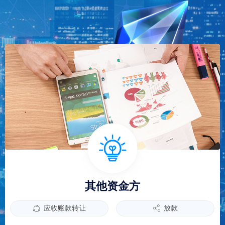
其他资金方
应收账款转让
放款
ꁢ
ꀲ