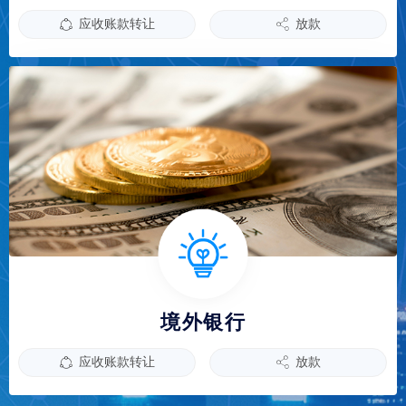
应收账款转让
放款
ꁢ
ꀲ
境外银行
应收账款转让
放款
ꁢ
ꀲ