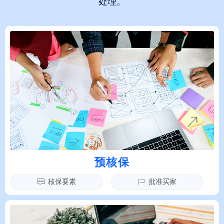
处理。
预核保
核保要素
批准买家
ꁳ
ꄡ